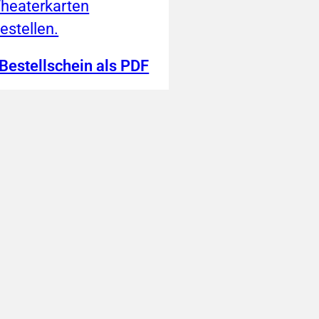
heaterkarten
estellen.
Bestellschein als PDF