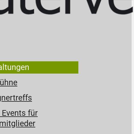
altungen
Bühne
ertreffs
 Events für
itglieder